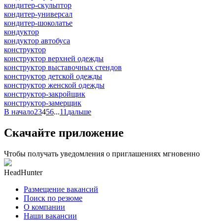
кондитер-скульптор
кондитер-универсал
кондитер-шоколатье
кондуктор
кондуктор автобуса
конструктор
конструктор верхней одежды
конструктор выставочных стендов
конструктор детской одежды
конструктор женской одежды
конструктор-закройщик
конструктор-замерщик
В начало
2
3
4
5
6
...
11
дальше
Скачайте приложение
Чтобы получать уведомления о приглашениях мгновенно
HeadHunter
Размещение вакансий
Поиск по резюме
О компании
Наши вакансии