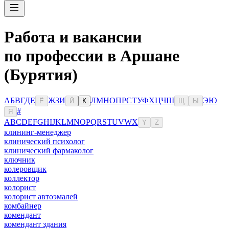
Работа и вакансии
по профессии в Аршане
(Бурятия)
А
Б
В
Г
Д
Е
Ж
З
И
Л
М
Н
О
П
Р
С
Т
У
Ф
Х
Ц
Ч
Ш
Э
Ю
Ё
Й
К
Щ
Ы
#
Я
A
B
C
D
E
F
G
H
I
J
K
L
M
N
O
P
Q
R
S
T
U
V
W
X
Y
Z
клининг-менеджер
клинический психолог
клинический фармаколог
ключник
колеровщик
коллектор
колорист
колорист автоэмалей
комбайнер
комендант
комендант здания