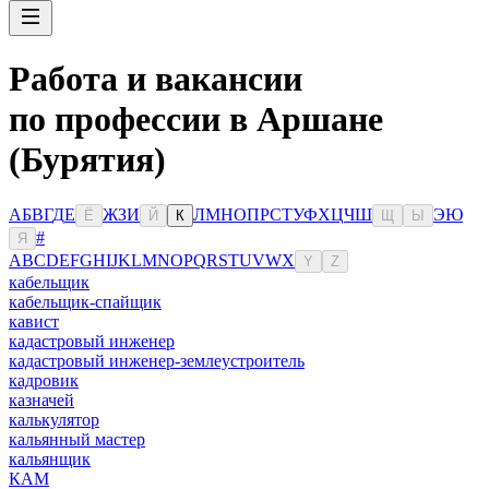
Работа и вакансии
по профессии в Аршане
(Бурятия)
А
Б
В
Г
Д
Е
Ж
З
И
Л
М
Н
О
П
Р
С
Т
У
Ф
Х
Ц
Ч
Ш
Э
Ю
Ё
Й
К
Щ
Ы
#
Я
A
B
C
D
E
F
G
H
I
J
K
L
M
N
O
P
Q
R
S
T
U
V
W
X
Y
Z
кабельщик
кабельщик-спайщик
кавист
кадастровый инженер
кадастровый инженер-землеустроитель
кадровик
казначей
калькулятор
кальянный мастер
кальянщик
КАМ