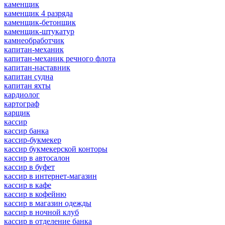
каменщик
каменщик 4 разряда
каменщик-бетонщик
каменщик-штукатур
камнеобработчик
капитан-механик
капитан-механик речного флота
капитан-наставник
капитан судна
капитан яхты
кардиолог
картограф
карщик
кассир
кассир банка
кассир-букмекер
кассир букмекерской конторы
кассир в автосалон
кассир в буфет
кассир в интернет-магазин
кассир в кафе
кассир в кофейню
кассир в магазин одежды
кассир в ночной клуб
кассир в отделение банка