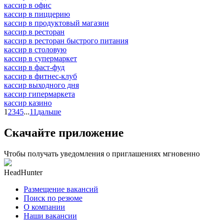
кассир в офис
кассир в пиццерию
кассир в продуктовый магазин
кассир в ресторан
кассир в ресторан быстрого питания
кассир в столовую
кассир в супермаркет
кассир в фаст-фуд
кассир в фитнес-клуб
кассир выходного дня
кассир гипермаркета
кассир казино
1
2
3
4
5
...
11
дальше
Скачайте приложение
Чтобы получать уведомления о приглашениях мгновенно
HeadHunter
Размещение вакансий
Поиск по резюме
О компании
Наши вакансии