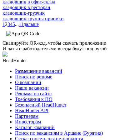
кладовщик в офис-склад
кладовщик в ресторан
кладовщик-грузчик
кладовщик группы приемки
1
2
3
4
5
...
11
дальше
Сканируйте QR-код, чтобы скачать приложение
И чаты с работодателями всегда будут под рукой
HeadHunter
Размещение вакансий
Поиск по резюме
О компании
Наши вакансии
Реклама на сайте
Требования к ПО
Безопасный HeadHunter
HeadHunter API
Партнерам
Инвесторам
Каталог компаний
Поиск по вакансиям в Аршане (Бурятия)
Сетка: соцсеть для нетворкинга