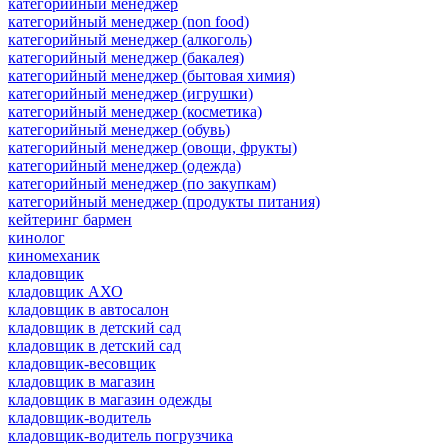
категорийный менеджер
категорийный менеджер (non food)
категорийный менеджер (алкоголь)
категорийный менеджер (бакалея)
категорийный менеджер (бытовая химия)
категорийный менеджер (игрушки)
категорийный менеджер (косметика)
категорийный менеджер (обувь)
категорийный менеджер (овощи, фрукты)
категорийный менеджер (одежда)
категорийный менеджер (по закупкам)
категорийный менеджер (продукты питания)
кейтеринг бармен
кинолог
киномеханик
кладовщик
кладовщик АХО
кладовщик в автосалон
кладовщик в детский сад
кладовщик в детский сад
кладовщик-весовщик
кладовщик в магазин
кладовщик в магазин одежды
кладовщик-водитель
кладовщик-водитель погрузчика