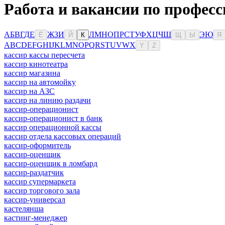
Работа и вакансии по профес
А
Б
В
Г
Д
Е
Ж
З
И
Л
М
Н
О
П
Р
С
Т
У
Ф
Х
Ц
Ч
Ш
Э
Ю
Ё
Й
К
Щ
Ы
Я
A
B
C
D
E
F
G
H
I
J
K
L
M
N
O
P
Q
R
S
T
U
V
W
X
Y
Z
кассир кассы пересчета
кассир кинотеатра
кассир магазина
кассир на автомойку
кассир на АЗС
кассир на линию раздачи
кассир-операционист
кассир-операционист в банк
кассир операционной кассы
кассир отдела кассовых операций
кассир-оформитель
кассир-оценщик
кассир-оценщик в ломбард
кассир-раздатчик
кассир супермаркета
кассир торгового зала
кассир-универсал
кастелянша
кастинг-менеджер