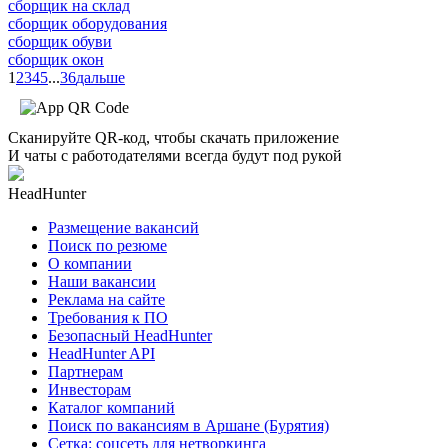
сборщик на склад
сборщик оборудования
сборщик обуви
сборщик окон
1
2
3
4
5
...
36
дальше
Сканируйте QR-код, чтобы скачать приложение
И чаты с работодателями всегда будут под рукой
HeadHunter
Размещение вакансий
Поиск по резюме
О компании
Наши вакансии
Реклама на сайте
Требования к ПО
Безопасный HeadHunter
HeadHunter API
Партнерам
Инвесторам
Каталог компаний
Поиск по вакансиям в Аршане (Бурятия)
Сетка: соцсеть для нетворкинга