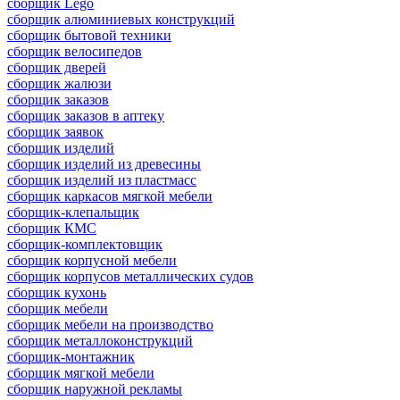
сборщик Lego
сборщик алюминиевых конструкций
сборщик бытовой техники
сборщик велосипедов
сборщик дверей
сборщик жалюзи
сборщик заказов
сборщик заказов в аптеку
сборщик заявок
сборщик изделий
сборщик изделий из древесины
сборщик изделий из пластмасс
сборщик каркасов мягкой мебели
сборщик-клепальщик
сборщик КМС
сборщик-комплектовщик
сборщик корпусной мебели
сборщик корпусов металлических судов
сборщик кухонь
сборщик мебели
сборщик мебели на производство
сборщик металлоконструкций
сборщик-монтажник
сборщик мягкой мебели
сборщик наружной рекламы