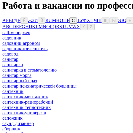
Работа и вакансии по профес
А
Б
В
Г
Д
Е
Ж
З
И
К
Л
М
Н
О
П
Р
Т
У
Ф
Х
Ц
Ч
Ш
Э
Ю
Ё
Й
С
Щ
Ы
Я
A
B
C
D
E
F
G
H
I
J
K
L
M
N
O
P
Q
R
S
T
U
V
W
X
Y
Z
сall-менеджер
садовник
садовник-агроном
садовник-озеленитель
садовод
санитар
санитарка
санитарка в стоматологию
санитар морга
санитарный врач
санитар психиатрической больницы
сантехник
сантехник-монтажник
сантехник-разнорабочий
сантехник-теплотехник
сантехник-универсал
сапожник
саунд-дизайнер
сборщик