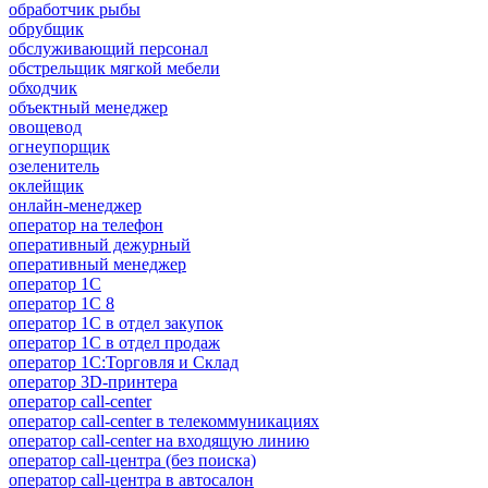
обработчик рыбы
обрубщик
обслуживающий персонал
обстрельщик мягкой мебели
обходчик
объектный менеджер
овощевод
огнеупорщик
озеленитель
оклейщик
онлайн-менеджер
опeрaтoр нa тeлeфoн
оперативный дежурный
оперативный менеджер
оператор 1C
оператор 1С 8
оператор 1С в отдел закупок
оператор 1С в отдел продаж
оператор 1С:Торговля и Склад
оператор 3D-принтера
оператор call-center
оператор call-center в телекоммуникациях
оператор call-center на входящую линию
оператор call-центра (без поиска)
оператор call-центра в автосалон