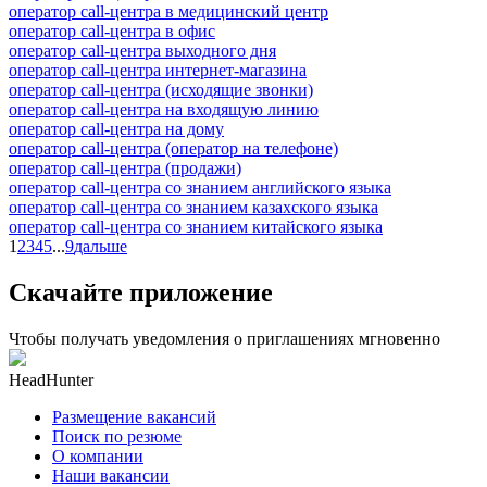
оператор call-центра в медицинский центр
оператор call-центра в офис
оператор call-центра выходного дня
оператор call-центра интернет-магазина
оператор call-центра (исходящие звонки)
оператор call-центра на входящую линию
оператор call-центра на дому
оператор call-центра (оператор на телефоне)
оператор call-центра (продажи)
оператор call-центра со знанием английского языка
оператор call-центра со знанием казахского языка
оператор call-центра со знанием китайского языка
1
2
3
4
5
...
9
дальше
Скачайте приложение
Чтобы получать уведомления о приглашениях мгновенно
HeadHunter
Размещение вакансий
Поиск по резюме
О компании
Наши вакансии