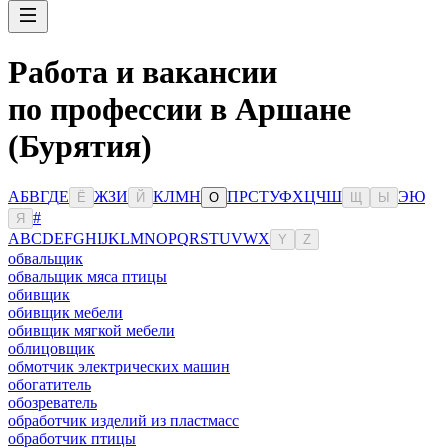
Работа и вакансии
по профессии в Аршане
(Бурятия)
А
Б
В
Г
Д
Е
Ж
З
И
К
Л
М
Н
П
Р
С
Т
У
Ф
Х
Ц
Ч
Ш
Э
Ю
Ё
Й
О
Щ
Ы
#
Я
A
B
C
D
E
F
G
H
I
J
K
L
M
N
O
P
Q
R
S
T
U
V
W
X
Y
Z
обвальщик
обвальщик мяса птицы
обивщик
обивщик мебели
обивщик мягкой мебели
облицовщик
обмотчик электрических машин
обогатитель
обозреватель
обработчик изделий из пластмасс
обработчик птицы