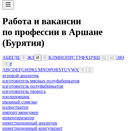
Работа и вакансии
по профессии в Аршане
(Бурятия)
А
Б
В
Г
Д
Е
Ж
З
К
Л
М
Н
О
П
Р
С
Т
У
Ф
Х
Ц
Ч
Ш
Э
Ю
Ё
И
Й
Щ
Ы
#
Я
A
B
C
D
E
F
G
H
I
J
K
L
M
N
O
P
Q
R
S
T
U
V
W
X
Y
Z
игровой аналитик
изготовитель мясных полуфабрикатов
изготовитель полуфабрикатов
изготовитель творога
изолировщик
икорный сомелье
иллюстратор
импорт-менеджер
инвентаризатор
инвестиционный аналитик
инвестиционный консультант