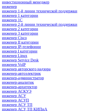
инвестиционный менеджер
инженер
инженер 1-й линии технической поддержки
инженер 1 категории
инженер 1С
инженер 2-й линии технической поддержки
инженер 2 категории
инженер 3 категории
инженер Cisco
инженер II категории
инженер IP-телефонии
инженер I категории
инженер Linux
инженер Service Desk
инженер VoIP
инженер авторского надзора
инженер-автоэлектрик
инженер-администратор
инженер-аналитик
инженер-архитектор
инженер АСКУЭ
инженер АСУ
инженер АСУП
инженер АСУ ТП
инженер АСУ ТП КИПиА