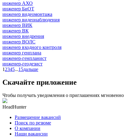
инженер АХО
инженер БиОТ
инженер видеомонтажа
инженер видеонаблюдения
инженер ВИК
инженер ВК
инженер внедрения
инженер ВОЛС
инженер входного контроля
инженер генплана
инженер-генпланист
инженер-геодезист
1
2
3
4
5
...
15
дальше
Скачайте приложение
Чтобы получать уведомления о приглашениях мгновенно
HeadHunter
Размещение вакансий
Поиск по резюме
О компании
Наши вакансии