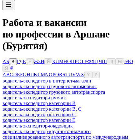
Работа и вакансии
по профессии в Аршане
(Бурятия)
А
Б
Г
Д
Е
Ж
З
И
К
Л
М
Н
О
П
Р
С
Т
У
Ф
Х
Ц
Ч
Ш
Э
Ю
В
Ё
Й
Щ
Ы
#
Я
A
B
C
D
E
F
G
H
I
J
K
L
M
N
O
P
Q
R
S
T
U
V
W
X
Y
Z
водитель-экспедитор в интернет-магазин
водитель-экспедитор грузового автомобиля
водитель-экспедитор грузового автотранспорта
водитель экспедитор-грузчик
водитель-экспедитор категории B
водитель-экспедитор категории B, C
водитель-экспедитор категории C
водитель-экспедитор категории Е
водитель экспедитор-кладовщик
водитель-экспедитор крупнотоннажного
специализированного автотранспорта по международным