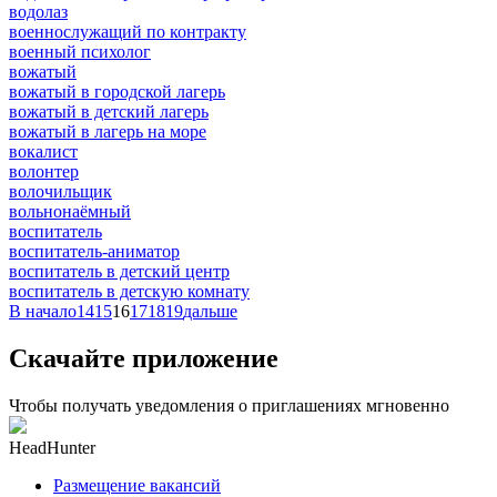
водолаз
военнослужащий по контракту
военный психолог
вожатый
вожатый в городской лагерь
вожатый в детский лагерь
вожатый в лагерь на море
вокалист
волонтер
волочильщик
вольнонаёмный
воспитатель
воспитатель-аниматор
воспитатель в детский центр
воспитатель в детскую комнату
В начало
14
15
16
17
18
19
дальше
Скачайте приложение
Чтобы получать уведомления о приглашениях мгновенно
HeadHunter
Размещение вакансий