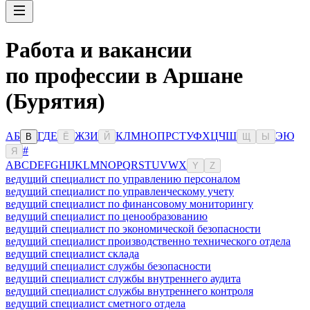
Работа и вакансии
по профессии в Аршане
(Бурятия)
А
Б
Г
Д
Е
Ж
З
И
К
Л
М
Н
О
П
Р
С
Т
У
Ф
Х
Ц
Ч
Ш
Э
Ю
В
Ё
Й
Щ
Ы
#
Я
A
B
C
D
E
F
G
H
I
J
K
L
M
N
O
P
Q
R
S
T
U
V
W
X
Y
Z
ведущий специалист по управлению персоналом
ведущий специалист по управленческому учету
ведущий специалист по финансовому мониторингу
ведущий специалист по ценообразованию
ведущий специалист по экономической безопасности
ведущий специалист производственно технического отдела
ведущий специалист склада
ведущий специалист службы безопасности
ведущий специалист службы внутреннего аудита
ведущий специалист службы внутреннего контроля
ведущий специалист сметного отдела