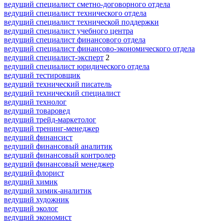
ведущий специалист сметно-договорного отдела
ведущий специалист технического отдела
ведущий специалист технической поддержки
ведущий специалист учебного центра
ведущий специалист финансового отдела
ведущий специалист финансово-экономического отдела
ведущий специалист-эксперт
2
ведущий специалист юридического отдела
ведущий тестировщик
ведущий технический писатель
ведущий технический специалист
ведущий технолог
ведущий товаровед
ведущий трейд-маркетолог
ведущий тренинг-менеджер
ведущий финансист
ведущий финансовый аналитик
ведущий финансовый контролер
ведущий финансовый менеджер
ведущий флорист
ведущий химик
ведущий химик-аналитик
ведущий художник
ведущий эколог
ведущий экономист