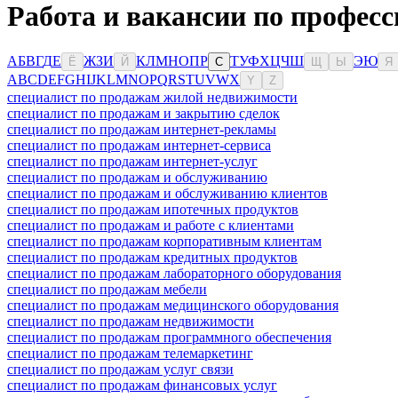
Работа и вакансии по профес
А
Б
В
Г
Д
Е
Ж
З
И
К
Л
М
Н
О
П
Р
Т
У
Ф
Х
Ц
Ч
Ш
Э
Ю
Ё
Й
С
Щ
Ы
Я
A
B
C
D
E
F
G
H
I
J
K
L
M
N
O
P
Q
R
S
T
U
V
W
X
Y
Z
специалист по продажам жилой недвижимости
специалист по продажам и закрытию сделок
специалист по продажам интернет-рекламы
специалист по продажам интернет-сервиса
специалист по продажам интернет-услуг
специалист по продажам и обслуживанию
специалист по продажам и обслуживанию клиентов
специалист по продажам ипотечных продуктов
специалист по продажам и работе с клиентами
специалист по продажам корпоративным клиентам
специалист по продажам кредитных продуктов
специалист по продажам лабораторного оборудования
специалист по продажам мебели
специалист по продажам медицинского оборудования
специалист по продажам недвижимости
специалист по продажам программного обеспечения
специалист по продажам телемаркетинг
специалист по продажам услуг связи
специалист по продажам финансовых услуг