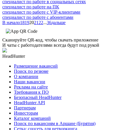
специалист по работе в социальных сетях
специалист по работе на ПК
специалист по работе с VIP-клиентами
специалист по работе с абонентами
В начало
18
19
20
21
22
...
36
дальше
Сканируйте QR-код, чтобы скачать приложение
И чаты с работодателями всегда будут под рукой
HeadHunter
Размещение вакансий
Поиск по резюме
О компании
Наши вакансии
Реклама на сайте
Требования к ПО
Безопасный HeadHunter
HeadHunter API
Партнерам
Инвесторам
Каталог компаний
Поиск по вакансиям в Аршане (Бурятия)
Сетка: соцсеть для нетворкинга