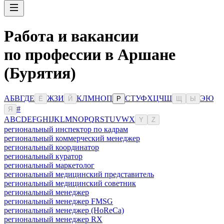
Работа и вакансии
по профессии в Аршане
(Бурятия)
А
Б
В
Г
Д
Е
Ж
З
И
К
Л
М
Н
О
П
С
Т
У
Ф
Х
Ц
Ч
Ш
Э
Ю
Ё
Й
Р
Щ
Ы
#
Я
A
B
C
D
E
F
G
H
I
J
K
L
M
N
O
P
Q
R
S
T
U
V
W
X
Y
Z
региональный инспектор по кадрам
региональный коммерческий менеджер
региональный координатор
региональный куратор
региональный маркетолог
региональный медицинский представитель
региональный медицинский советник
региональный менеджер
региональный менеджер FMSG
региональный менеджер (HoReCa)
региональный менеджер RX