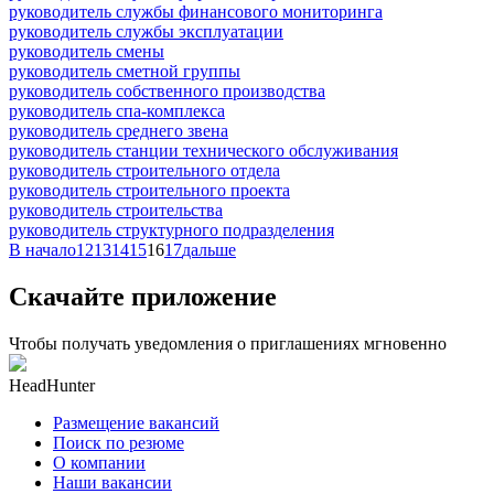
руководитель службы финансового мониторинга
руководитель службы эксплуатации
руководитель смены
руководитель сметной группы
руководитель собственного производства
руководитель спа-комплекса
руководитель среднего звена
руководитель станции технического обслуживания
руководитель строительного отдела
руководитель строительного проекта
руководитель строительства
руководитель структурного подразделения
В начало
12
13
14
15
16
17
дальше
Скачайте приложение
Чтобы получать уведомления о приглашениях мгновенно
HeadHunter
Размещение вакансий
Поиск по резюме
О компании
Наши вакансии