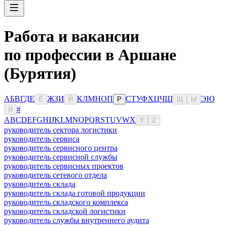
Работа и вакансии
по профессии в Аршане
(Бурятия)
А
Б
В
Г
Д
Е
Ж
З
И
К
Л
М
Н
О
П
С
Т
У
Ф
Х
Ц
Ч
Ш
Э
Ю
Ё
Й
Р
Щ
Ы
#
Я
A
B
C
D
E
F
G
H
I
J
K
L
M
N
O
P
Q
R
S
T
U
V
W
X
Y
Z
руководитель сектора логистики
руководитель сервиса
руководитель сервисного центра
руководитель сервисной службы
руководитель сервисных проектов
руководитель сетевого отдела
руководитель склада
руководитель склада готовой продукции
руководитель складского комплекса
руководитель складской логистики
руководитель службы внутреннего аудита