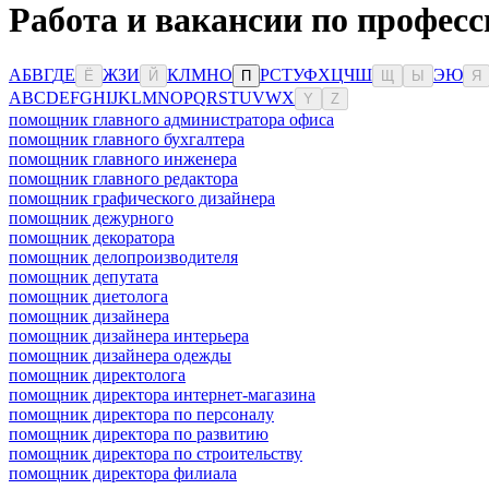
Работа и вакансии по профес
А
Б
В
Г
Д
Е
Ж
З
И
К
Л
М
Н
О
Р
С
Т
У
Ф
Х
Ц
Ч
Ш
Э
Ю
Ё
Й
П
Щ
Ы
Я
A
B
C
D
E
F
G
H
I
J
K
L
M
N
O
P
Q
R
S
T
U
V
W
X
Y
Z
помощник главного администратора офиса
помощник главного бухгалтера
помощник главного инженера
помощник главного редактора
помощник графического дизайнера
помощник дежурного
помощник декоратора
помощник делопроизводителя
помощник депутата
помощник диетолога
помощник дизайнера
помощник дизайнера интерьера
помощник дизайнера одежды
помощник директолога
помощник директора интернет-магазина
помощник директора по персоналу
помощник директора по развитию
помощник директора по строительству
помощник директора филиала