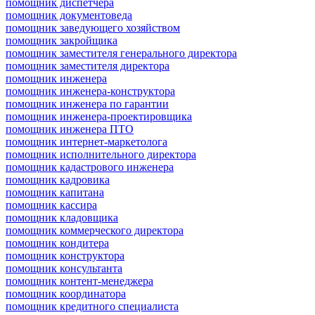
помощник диспетчера
помощник документоведа
помощник заведующего хозяйством
помощник закройщика
помощник заместителя генерального директора
помощник заместителя директора
помощник инженера
помощник инженера-конструктора
помощник инженера по гарантии
помощник инженера-проектировщика
помощник инженера ПТО
помощник интернет-маркетолога
помощник исполнительного директора
помощник кадастрового инженера
помощник кадровика
помощник капитана
помощник кассира
помощник кладовщика
помощник коммерческого директора
помощник кондитера
помощник конструктора
помощник консультанта
помощник контент-менеджера
помощник координатора
помощник кредитного специалиста