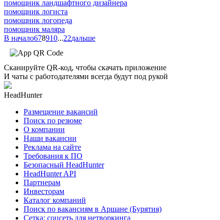
помощник ландшафтного дизайнера
помощник логиста
помощник логопеда
помощник маляра
В начало
6
7
8
9
10
...
22
дальше
Сканируйте QR-код, чтобы скачать приложение
И чаты с работодателями всегда будут под рукой
HeadHunter
Размещение вакансий
Поиск по резюме
О компании
Наши вакансии
Реклама на сайте
Требования к ПО
Безопасный HeadHunter
HeadHunter API
Партнерам
Инвесторам
Каталог компаний
Поиск по вакансиям в Аршане (Бурятия)
Сетка: соцсеть для нетворкинга