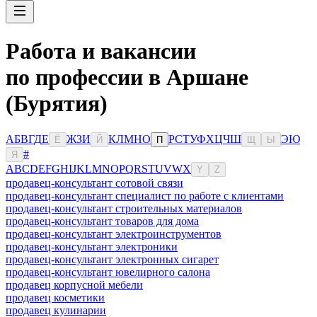
Работа и вакансии
по профессии в Аршане
(Бурятия)
А
Б
В
Г
Д
Е
Ж
З
И
К
Л
М
Н
О
Р
С
Т
У
Ф
Х
Ц
Ч
Ш
Э
Ю
Ё
Й
П
Щ
Ы
#
Я
A
B
C
D
E
F
G
H
I
J
K
L
M
N
O
P
Q
R
S
T
U
V
W
X
Y
Z
продавец-консультант сотовой связи
продавец-консультант специалист по работе с клиентами
продавец-консультант строительных материалов
продавец-консультант товаров для дома
продавец-консультант электроинструментов
продавец-консультант электроники
продавец-консультант электронных сигарет
продавец-консультант ювелирного салона
продавец корпусной мебели
продавец косметики
продавец кулинарии