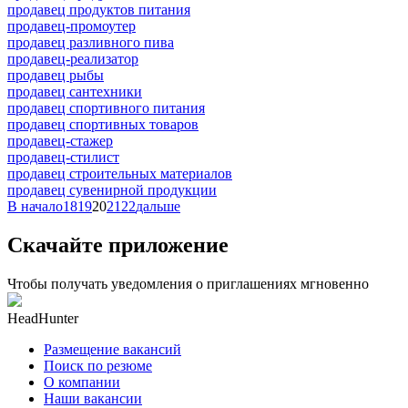
продавец продуктов питания
продавец-промоутер
продавец разливного пива
продавец-реализатор
продавец рыбы
продавец сантехники
продавец спортивного питания
продавец спортивных товаров
продавец-стажер
продавец-стилист
продавец строительных материалов
продавец сувенирной продукции
В начало
18
19
20
21
22
дальше
Скачайте приложение
Чтобы получать уведомления о приглашениях мгновенно
HeadHunter
Размещение вакансий
Поиск по резюме
О компании
Наши вакансии