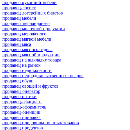
продавец кухонной мебели
продавец-логист
продавец лотерейных билетов
продавец мебели
продавец-мерчандайзер
продавец молочной продукции
продавец мороженого
продавец мягкой мебели
продавец мяса
продавец мясного отдела
продавец мясной продукции
продавец на выкладку товара
продавец на рынок
продавец недвижимости
продавец непродовольственных товаров
продавец обуви
продавец овощей и фруктов
продавец-оператор
продавец оптики
продавец-официант
продавец-оформитель
продавец-оценщик
продавец прилавка
продавец продовольственных товаров
продавец продуктов