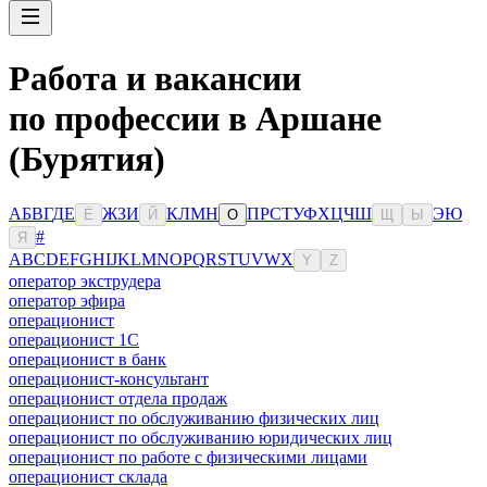
Работа и вакансии
по профессии в Аршане
(Бурятия)
А
Б
В
Г
Д
Е
Ж
З
И
К
Л
М
Н
П
Р
С
Т
У
Ф
Х
Ц
Ч
Ш
Э
Ю
Ё
Й
О
Щ
Ы
#
Я
A
B
C
D
E
F
G
H
I
J
K
L
M
N
O
P
Q
R
S
T
U
V
W
X
Y
Z
оператор экструдера
оператор эфира
операционист
операционист 1С
операционист в банк
операционист-консультант
операционист отдела продаж
операционист по обслуживанию физических лиц
операционист по обслуживанию юридических лиц
операционист по работе с физическими лицами
операционист склада