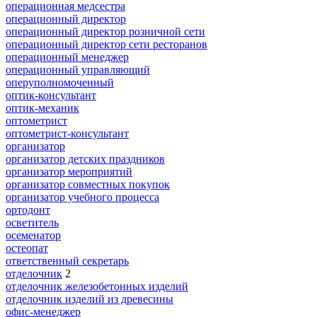
операционная медсестра
операционный директор
операционный директор розничной сети
операционный директор сети ресторанов
операционный менеджер
операционный управляющий
оперуполномоченный
оптик-консультант
оптик-механик
оптометрист
оптометрист-консультант
организатор
организатор детских праздников
организатор мероприятий
организатор совместных покупок
организатор учебного процесса
ортодонт
осветитель
осеменатор
остеопат
ответственный секретарь
отделочник
2
отделочник железобетонных изделий
отделочник изделий из древесины
офис-менеджер