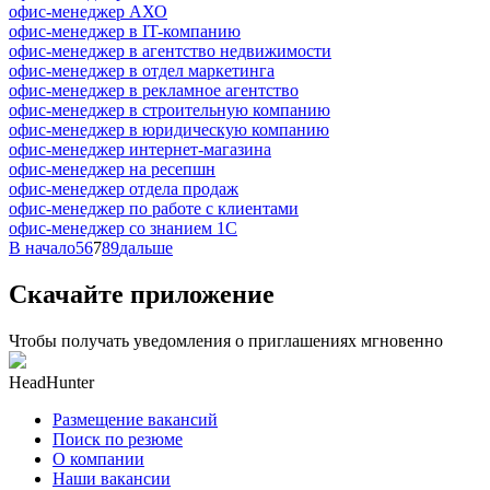
офис-менеджер АХО
офис-менеджер в IT-компанию
офис-менеджер в агентство недвижимости
офис-менеджер в отдел маркетинга
офис-менеджер в рекламное агентство
офис-менеджер в строительную компанию
офис-менеджер в юридическую компанию
офис-менеджер интернет-магазина
офис-менеджер на ресепшн
офис-менеджер отдела продаж
офис-менеджер по работе с клиентами
офис-менеджер со знанием 1С
В начало
5
6
7
8
9
дальше
Скачайте приложение
Чтобы получать уведомления о приглашениях мгновенно
HeadHunter
Размещение вакансий
Поиск по резюме
О компании
Наши вакансии