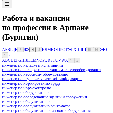
Работа и вакансии
по профессии в Аршане
(Бурятия)
А
Б
В
Г
Д
Е
Ж
З
К
Л
М
Н
О
П
Р
С
Т
У
Ф
Х
Ц
Ч
Ш
Э
Ю
Ё
И
Й
Щ
Ы
#
Я
A
B
C
D
E
F
G
H
I
J
K
L
M
N
O
P
Q
R
S
T
U
V
W
X
Y
Z
инженер по наладке и испытаниям
инженер по наладке и испытаниям электрооборудования
инженер по насосному оборудованию
инженер по научно-технической информации
инженер по нормированию труда
инженер по нормоконтролю
инженер по оборудованию
инженер по обследованию зданий и сооружений
инженер по обслуживанию
инженер по обслуживанию банкоматов
инженер по обслуживанию газового оборудования