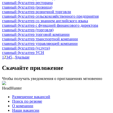
главный бухгалтер ресторана
главный бухгалтер (розница)
главный бухгалтер розничной торговли
главный бухгалтер сельскохозяйственного предприятия
главный бухгалтер со знанием английского языка
главный бухгалтер с функцией финансового директора
главный бухгалтер (торговля)
главный бухгалтер торговой компании
главный бухгалтер транспортной компании
главный бухгалтер управляющей компании
главный бухгалтер (услуги)
главный бухгалтер УСН
1
2
3
4
5
...
9
дальше
Скачайте приложение
Чтобы получать уведомления о приглашениях мгновенно
HeadHunter
Размещение вакансий
Поиск по резюме
О компании
Наши вакансии