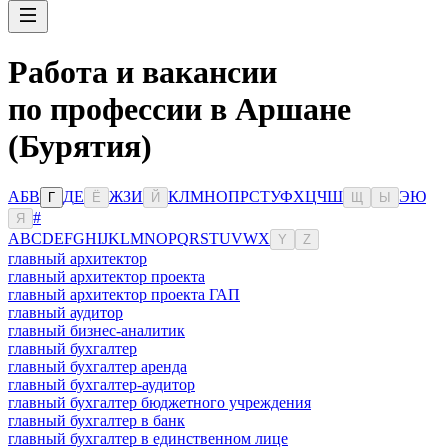
Работа и вакансии
по профессии в Аршане
(Бурятия)
А
Б
В
Д
Е
Ж
З
И
К
Л
М
Н
О
П
Р
С
Т
У
Ф
Х
Ц
Ч
Ш
Э
Ю
Г
Ё
Й
Щ
Ы
#
Я
A
B
C
D
E
F
G
H
I
J
K
L
M
N
O
P
Q
R
S
T
U
V
W
X
Y
Z
главный архитектор
главный архитектор проекта
главный архитектор проекта ГАП
главный аудитор
главный бизнес-аналитик
главный бухгалтер
главный бухгалтер аренда
главный бухгалтер-аудитор
главный бухгалтер бюджетного учреждения
главный бухгалтер в банк
главный бухгалтер в единственном лице