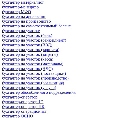
бухгалтер-материалист
бухгалтер-менеджер
бухгалтер МФО
бухгалтер на аутсорсинг
бухгалтер на производство
бухгалтер на самостоятельный баланс
бухгалтер на участке
бухгалтер на участок (банк)
бухгалтер на участок (банк-клиент)
бухгалтер на участок (ВЭД)
бухгалтер на участок (зарплата)
бухгалтер на участок (затраты)
бухгалтер на участок (касса)
бухгалтер на участок (материалы)
бухгалтер на участок (НДС)
бухгалтер на участок (поставщики)
бухгалтер на участок (производство)
бухгалтер на участок (реализация)
бухгалтер на участок (услуги)
бухгалтер обособленного подразделения
бухгалтер-оператор
бухгалтер-оператор 1С
бухгалтер-оператор ПК
бухгалтер-операционист
бухгалтер ОСНО