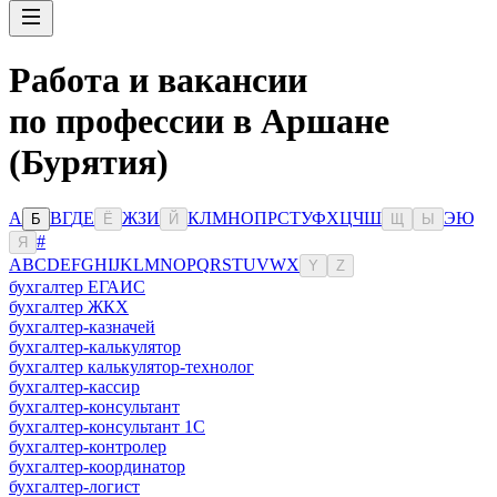
Работа и вакансии
по профессии в Аршане
(Бурятия)
А
В
Г
Д
Е
Ж
З
И
К
Л
М
Н
О
П
Р
С
Т
У
Ф
Х
Ц
Ч
Ш
Э
Ю
Б
Ё
Й
Щ
Ы
#
Я
A
B
C
D
E
F
G
H
I
J
K
L
M
N
O
P
Q
R
S
T
U
V
W
X
Y
Z
бухгалтер ЕГАИС
бухгалтер ЖКХ
бухгалтер-казначей
бухгалтер-калькулятор
бухгалтер калькулятор-технолог
бухгалтер-кассир
бухгалтер-консультант
бухгалтер-консультант 1С
бухгалтер-контролер
бухгалтер-координатор
бухгалтер-логист