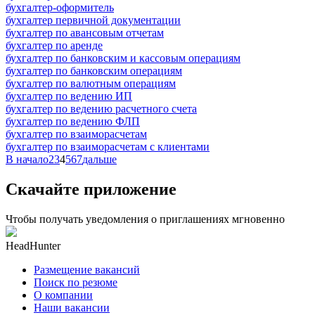
бухгалтер-оформитель
бухгалтер первичной документации
бухгалтер по авансовым отчетам
бухгалтер по аренде
бухгалтер по банковским и кассовым операциям
бухгалтер по банковским операциям
бухгалтер по валютным операциям
бухгалтер по ведению ИП
бухгалтер по ведению расчетного счета
бухгалтер по ведению ФЛП
бухгалтер по взаиморасчетам
бухгалтер по взаиморасчетам с клиентами
В начало
2
3
4
5
6
7
дальше
Скачайте приложение
Чтобы получать уведомления о приглашениях мгновенно
HeadHunter
Размещение вакансий
Поиск по резюме
О компании
Наши вакансии