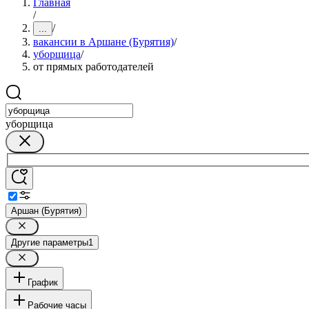
Главная
/
/
...
вакансии в Аршане (Бурятия)
/
уборщица
/
от прямых работодателей
уборщица
Аршан (Бурятия)
Другие параметры
1
График
Рабочие часы