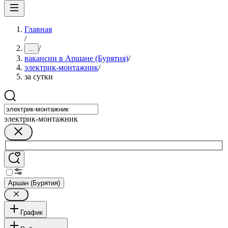
Главная
/
/
...
вакансии в Аршане (Бурятия)
/
электрик-монтажник
/
за сутки
электрик-монтажник
Аршан (Бурятия)
График