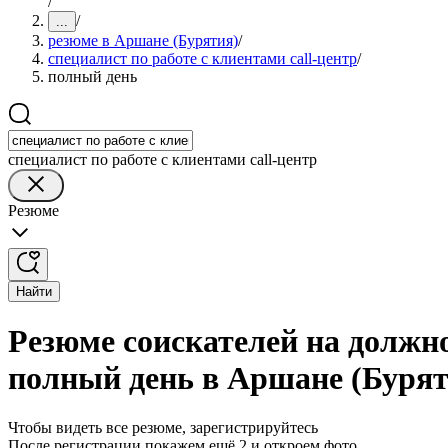
/
/
...
резюме в Аршане (Бурятия)
/
специалист по работе с клиентами call-центр
/
полный день
специалист по работе с клиентами call-центр
Резюме
Найти
Резюме соискателей на должно
полный день в Аршане (Бурят
Чтобы видеть все резюме, зарегистрируйтесь
После регистрации покажем ещё 2 и откроем фото