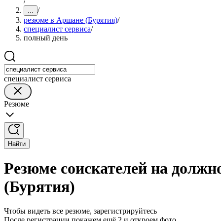
/
/
...
резюме в Аршане (Бурятия)
/
специалист сервиса
/
полный день
специалист сервиса
Резюме
Найти
Резюме соискателей на должн
(Бурятия)
Чтобы видеть все резюме, зарегистрируйтесь
После регистрации покажем ещё 2 и откроем фото