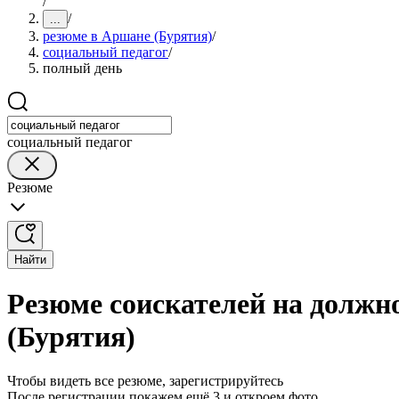
/
/
...
резюме в Аршане (Бурятия)
/
социальный педагог
/
полный день
социальный педагог
Резюме
Найти
Резюме соискателей на должн
(Бурятия)
Чтобы видеть все резюме, зарегистрируйтесь
После регистрации покажем ещё 3 и откроем фото