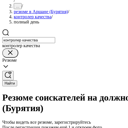
/
/
...
резюме в Аршане (Бурятия)
/
контролер качества
/
полный день
контролер качества
Резюме
Найти
Резюме соискателей на должн
(Бурятия)
Чтобы видеть все резюме, зарегистрируйтесь
После регистрации покажем ещё 1 и откроем фото