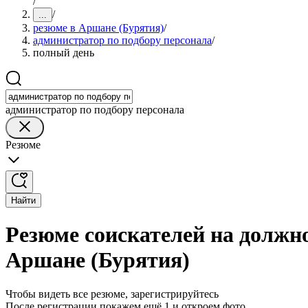
/
/
...
резюме в Аршане (Бурятия)
/
администратор по подбору персонала
/
полный день
администратор по подбору персонала
Резюме
Найти
Резюме соискателей на должн
Аршане (Бурятия)
Чтобы видеть все резюме, зарегистрируйтесь
После регистрации покажем ещё 1 и откроем фото