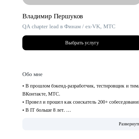
Владимир Першуков
QA chapter lead в Финам / ex-VK, МТС
Выбрать услугу
Обо мне
• В прошлом бэкенд-разработчик, тестировщик и тимл
ВКонтакте, МТС.
• Провел и прошел как соискатель 200+ собеседован
• В IT больше 8 лет.
• Учусь на курсе "Команда" Стратоплана в продвину
Развернут
• Отвечаю за командные процессы и практики.
• Пишу код на python, провожу code review.