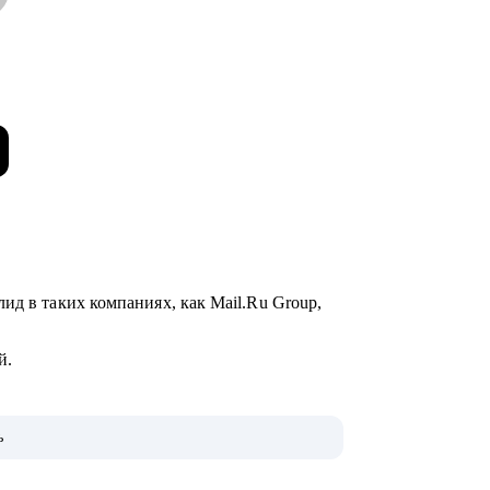
ид в таких компаниях, как Mail.Ru Group,
ий.
той группе.
ь