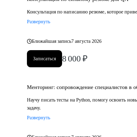
• Всем, кто только собирается начать работать в обла
• Тем, кто не может найти первую работу в IT.
Консультация по написанию резюме, которое привед
• Тем, кто зашел в тупик в плане карьеры/уперся в по
Развернуть
• Тем, кто столкнулся со сложной задачей на проекте.
Ближайшая запись
7 августа 2026
8 000
₽
Записаться
Менторинг: сопровождение специалистов в о
Научу писать тесты на Python, помогу освоить но
задачу.
Развернуть