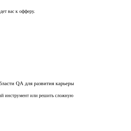
сти QA или в IT.
ет вас к офферу.
толок.
бласти QA для развития карьеры
вый инструмент или решить сложную