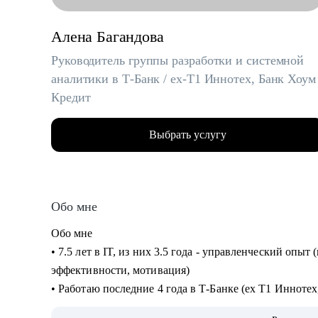
Алена Багандова
Руководитель группы разработки и системной
аналитики в Т-Банк / ex-T1 Иннотех, Банк Хоум
Кредит
Выбрать услугу
Обо мне
Обо мне
• 7.5 лет в IT, из них 3.5 года - управленческий опыт
эффективности, мотивация)
• Работаю последние 4 года в Т‑Банке (ex T1 Инноте
• Провела 150+ собеседований: понимаю, кого берут, 