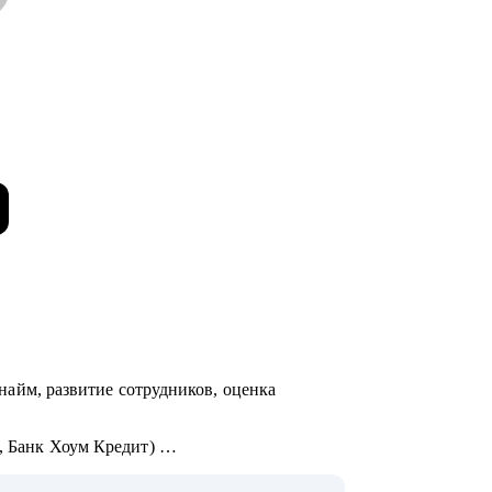
 (найм, развитие сотрудников, оценка
х, Банк Хоум Кредит)
и почему кандидаты часто не доходят до