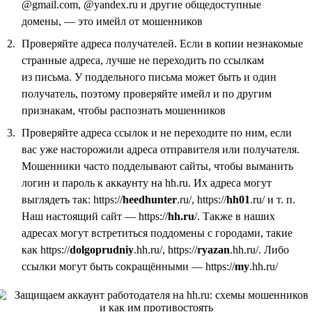
@gmail.com, @yandex.ru и другие общедоступные
домены, — это имейл от мошенников
Проверяйте адреса получателей. Если в копии незнакомые
странные адреса, лучше не переходить по ссылкам
из письма. У поддельного письма может быть и один
получатель, поэтому проверяйте имейл и по другим
признакам, чтобы распознать мошенников
Проверяйте адреса ссылок и не переходите по ним, если
вас уже насторожили адреса отправителя или получателя.
Мошенники часто подделывают сайты, чтобы выманить
логин и пароль к аккаунту на hh.ru. Их адреса могут
выглядеть так: https://
heedhunter
.ru/, https://
hh01
.ru/ и т. п.
Наш настоящий сайт — https://
hh.ru
/. Также в наших
адресах могут встретиться поддомены с городами, такие
как https://
dolgoprudniy
.hh.ru/, https://
ryazan
.hh.ru/. Либо
ссылки могут быть сокращёнными — https://
my
.hh.ru/