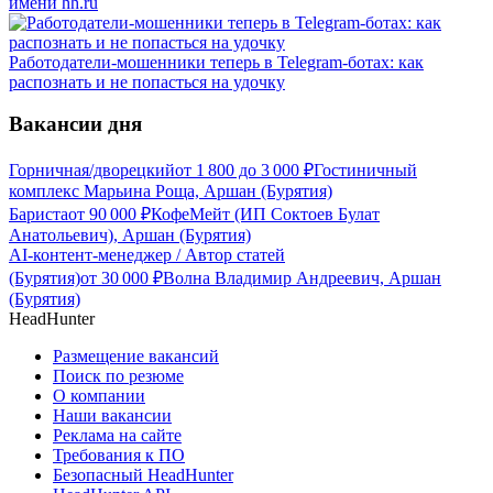
имени hh.ru
Работодатели-мошенники теперь в Telegram-ботах: как
распознать и не попасться на удочку
Вакансии дня
Горничная/дворецкий
от
1 800
до
3 000
₽
Гостиничный
комплекс Марьина Роща, Аршан (Бурятия)
Бариста
от
90 000
₽
КофеМейт (ИП Соктоев Булат
Анатольевич), Аршан (Бурятия)
AI-контент-менеджер / Автор статей
(Бурятия)
от
30 000
₽
Волна Владимир Андреевич, Аршан
(Бурятия)
HeadHunter
Размещение вакансий
Поиск по резюме
О компании
Наши вакансии
Реклама на сайте
Требования к ПО
Безопасный HeadHunter