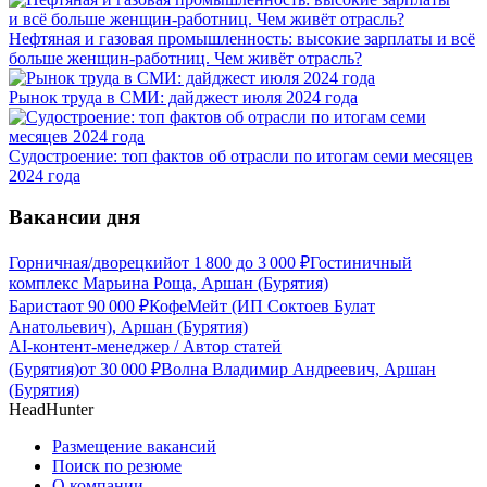
Нефтяная и газовая промышленность: высокие зарплаты и всё
больше женщин-работниц. Чем живёт отрасль?
Рынок труда в СМИ: дайджест июля 2024 года
Судостроение: топ фактов об отрасли по итогам семи месяцев
2024 года
Вакансии дня
Горничная/дворецкий
от
1 800
до
3 000
₽
Гостиничный
комплекс Марьина Роща, Аршан (Бурятия)
Бариста
от
90 000
₽
КофеМейт (ИП Соктоев Булат
Анатольевич), Аршан (Бурятия)
AI-контент-менеджер / Автор статей
(Бурятия)
от
30 000
₽
Волна Владимир Андреевич, Аршан
(Бурятия)
HeadHunter
Размещение вакансий
Поиск по резюме
О компании