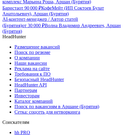
комплекс Марьина Роща, Аршан (Бурятия)
Бариста
от
90 000
₽
КофеМейт (ИП Соктоев Булат
Анатольевич), Аршан (Бурятия)
AI-контент-менеджер / Автор статей
(Бурятия)
от
30 000
₽
Волна Владимир Андреевич, Аршан
(Бурятия)
HeadHunter
Размещение вакансий
Поиск по резюме
О компании
Наши вакансии
Реклама на сайте
Требования к ПО
Безопасный HeadHunter
HeadHunter API
Партнерам
Инвесторам
Каталог компаний
Поиск по вакансиям в Аршане (Бурятия)
Сетка: соцсеть для нетворкинга
Соискателям
hh PRO