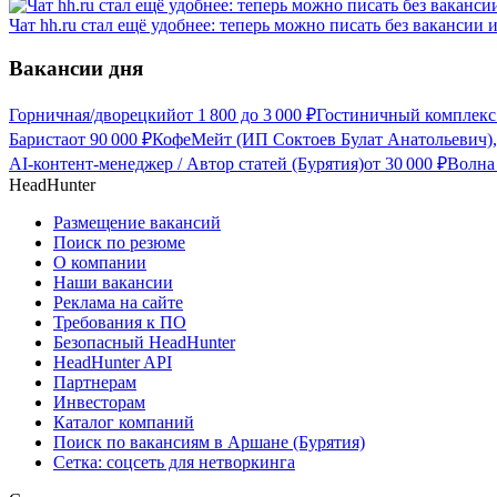
Чат hh.ru стал ещё удобнее: теперь можно писать без вакансии 
Вакансии дня
Горничная/дворецкий
от
1 800
до
3 000
₽
Гостиничный комплекс
Бариста
от
90 000
₽
КофеМейт (ИП Соктоев Булат Анатольевич),
AI-контент-менеджер / Автор статей (Бурятия)
от
30 000
₽
Волна
HeadHunter
Размещение вакансий
Поиск по резюме
О компании
Наши вакансии
Реклама на сайте
Требования к ПО
Безопасный HeadHunter
HeadHunter API
Партнерам
Инвесторам
Каталог компаний
Поиск по вакансиям в Аршане (Бурятия)
Сетка: соцсеть для нетворкинга