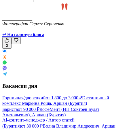
_____________
Фотографии Сергея Сериченко
↩
На главную блога
3
Вакансии дня
Горничная/дворецкий
от
1 800
до
3 000
₽
Гостиничный
комплекс Марьина Роща, Аршан (Бурятия)
Бариста
от
90 000
₽
КофеМейт (ИП Соктоев Булат
Анатольевич), Аршан (Бурятия)
AI-контент-менеджер / Автор статей
(Бурятия)
от
30 000
₽
Волна Владимир Андреевич, Аршан