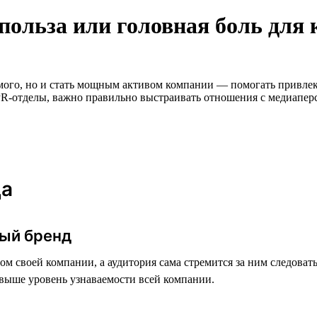
польза или головная боль для
амого, но и стать мощным активом компании — помогать привле
и PR-отделы, важно правильно выстраивать отношения с медиапе
ца
ный бренд
цом своей компании, а аудитория сама стремится за ним следова
 выше уровень узнаваемости всей компании.