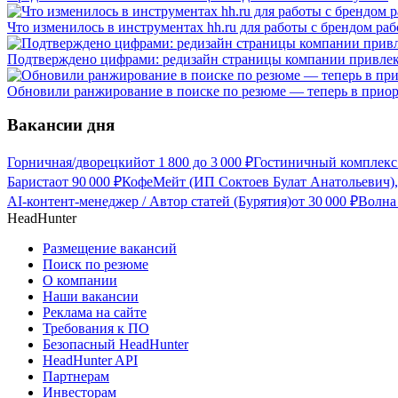
Что изменилось в инструментах hh.ru для работы с брендом раб
Подтверждено цифрами: редизайн страницы компании привлек
Обновили ранжирование в поиске по резюме — теперь в прио
Вакансии дня
Горничная/дворецкий
от
1 800
до
3 000
₽
Гостиничный комплекс
Бариста
от
90 000
₽
КофеМейт (ИП Соктоев Булат Анатольевич),
AI-контент-менеджер / Автор статей (Бурятия)
от
30 000
₽
Волна
HeadHunter
Размещение вакансий
Поиск по резюме
О компании
Наши вакансии
Реклама на сайте
Требования к ПО
Безопасный HeadHunter
HeadHunter API
Партнерам
Инвесторам