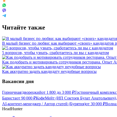
Читайте также
В малый бизнес по любви: как выбирают «своих» кандидатов 
5 вопросов, чтобы узнать, сработаетесь ли вы с кандидатом
Как подобрать и мотивировать сотрудников ресторана. Опыт 
Как аккуратно задать кандидату неудобные вопросы
Вакансии дня
Горничная/дворецкий
от
1 800
до
3 000
₽
Гостиничный комплекс
Бариста
от
90 000
₽
КофеМейт (ИП Соктоев Булат Анатольевич),
AI-контент-менеджер / Автор статей (Бурятия)
от
30 000
₽
Волна
HeadHunter