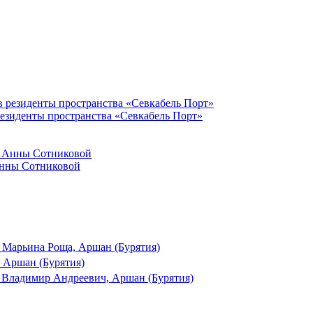
резиденты пространства «Севкабель Порт»
Анны Сотниковой
 Марьина Роща, Аршан (Бурятия)
 Аршан (Бурятия)
 Владимир Андреевич, Аршан (Бурятия)