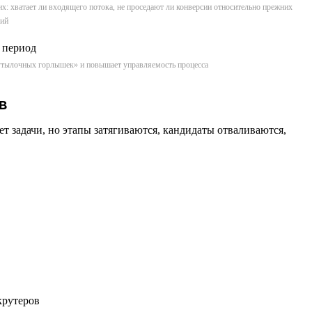
их: хватает ли входящего потока, не проседают ли конверсии относительно прежних
сий
«бутылочных горлышек» и повышает управляемость процесса
в
 задачи, но этапы затягиваются, кандидаты отваливаются,