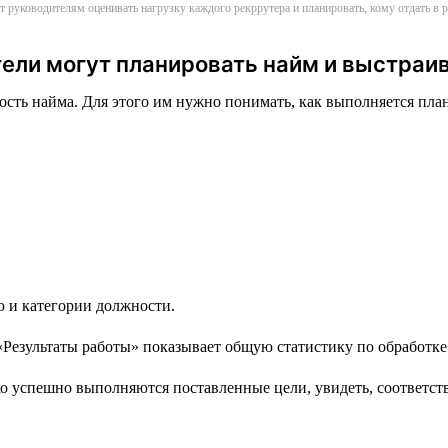
т руководителям оценивать нагрузку каждого рекррутера и планировать, кому отдать в
ели могут планировать найм и выстраи
сть найма. Для этого им нужно понимать, как выполняется план 
ю и категории должности.
 успешно выполняются поставленные цели, увидеть, соответству