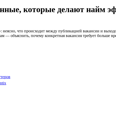
анные, которые делают найм э
: неясно, что происходит между публикацией вакансии и выходо
рам — объяснить, почему конкретная вакансия требует больше вр
утеров
ntix