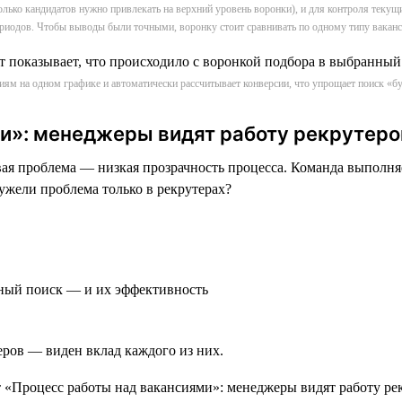
сколько кандидатов нужно привлекать на верхний уровень воронки), и для контроля текущ
риодов. Чтобы выводы были точными, воронку стоит сравнивать по одному типу вакан
сиям на одном графике и автоматически рассчитывает конверсии, что упрощает поиск 
и»: менеджеры видят работу рекрутеро
 проблема — низкая прозрачность процесса. Команда выполняет
ужели проблема только в рекрутерах?
вный поиск — и их эффективность
еров — виден вклад каждого из них.