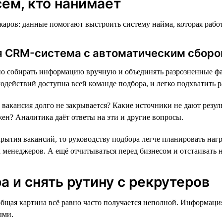
ем, кто нанимает
ров: данные помогают выстроить систему найма, которая работа
ая CRM-система с автоматическим сбор
о собирать информацию вручную и объединять разрозненные фай
действий доступна всей команде подбора, и легко подхватить раб
вакансия долго не закрывается? Какие источники не дают резуль
жен? Аналитика даёт ответы на эти и другие вопросы.
ытия вакансий, то руководству подбора легче планировать нагр
енеджеров. А ещё отчитываться перед бизнесом и отстаивать 
 и снять рутину с рекрутеров
общая картина всё равно часто получается неполной. Информаци
ыми.