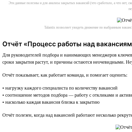
Эти данные полезны и для анализа закрытых вакансий (что сработало, а что нет, 
пе
Talantix позволяет увидеть движение по выбранным вакан
Отчёт «Процесс работы над вакансиям
Для руководителей подбора и нанимающих менеджеров ключевая
сроки закрытия растут, и причины остаются неочевидными. Не
Отчёт показывает, как работает команда, и помогает оценить:
• нагрузку каждого специалиста по количеству вакансий
• соотношение методов подбора — работу с откликами и акти
• насколько каждая вакансия близка к закрытию
Отчёт полезен, когда над вакансией работают несколько рекрут