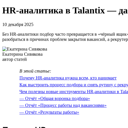
HR-аналитика в Talantix — д
10 декабря 2025
Без HR-аналитики подбор часто превращается в «чёрный ящик»
разобраться в причинах проблем закрытия вакансий, а рекруте
Екатерина Сивякова
автор статей
В этой статье:
Почему HR-аналитика нужна всем, кто нанимает
Как выстроить процесс подбора и снять рутину с рекр
Чем полезны новые инструменты HR-аналитики в Tala
— Отчёт «Общая воронка подбора»
— Отчёт «Процесс работы над вакансиями»
— Отчёт «Результаты работы»