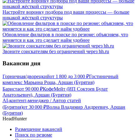
Настройте воронку подбора под ваши процессы — больше
никакой жёсткой структуры
Обновление фильтров в поиске по резюме: объясняем, что
меняется и как это сделает найм удобнее
Звоните соискателям без ограничений через hh.ru
Вакансии дня
Горничная/дворецкий
от
1 800
до
3 000
₽
Гостиничный
комплекс Марьина Роща, Аршан (Бурятия)
Бариста
от
90 000
₽
КофеМейт (ИП Соктоев Булат
Анатольевич), Аршан (Бурятия)
AI-контент-менеджер / Автор статей
(Бурятия)
от
30 000
₽
Волна Владимир Андреевич, Аршан
(Бурятия)
HeadHunter
Размещение вакансий
Поиск по резюме