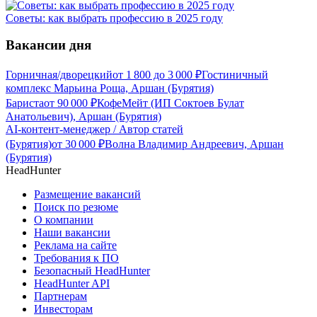
Советы: как выбрать профессию в 2025 году
Вакансии дня
Горничная/дворецкий
от
1 800
до
3 000
₽
Гостиничный
комплекс Марьина Роща, Аршан (Бурятия)
Бариста
от
90 000
₽
КофеМейт (ИП Соктоев Булат
Анатольевич), Аршан (Бурятия)
AI-контент-менеджер / Автор статей
(Бурятия)
от
30 000
₽
Волна Владимир Андреевич, Аршан
(Бурятия)
HeadHunter
Размещение вакансий
Поиск по резюме
О компании
Наши вакансии
Реклама на сайте
Требования к ПО
Безопасный HeadHunter
HeadHunter API
Партнерам
Инвесторам