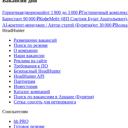
Вакансии дня
Горничная/дворецкий
от
1 800
до
3 000
₽
Гостиничный комплекс
Бариста
от
90 000
₽
КофеМейт (ИП Соктоев Булат Анатольевич),
AI-контент-менеджер / Автор статей (Бурятия)
от
30 000
₽
Волна
HeadHunter
Размещение вакансий
Поиск по резюме
О компании
Наши вакансии
Реклама на сайте
Требования к ПО
Безопасный HeadHunter
HeadHunter API
Партнерам
Инвесторам
Каталог компаний
Поиск по вакансиям в Аршане (Бурятия)
Сетка: соцсеть для нетворкинга
Соискателям
hh PRO
Готовое резюме