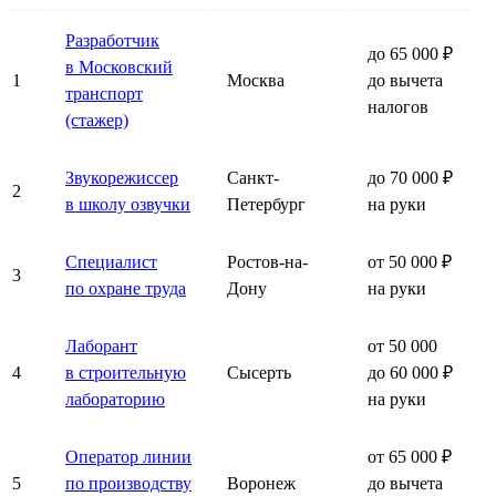
Разработчик
до 65 000 ₽
в Московский
1
Москва
до вычета
транспорт
налогов
(стажер)
Звукорежиссер
Санкт-
до 70 000 ₽
2
в школу озвучки
Петербург
на руки
Специалист
Ростов-на-
от 50 000 ₽
3
по охране труда
Дону
на руки
Лаборант
от 50 000
4
в строительную
Сысерть
до 60 000 ₽
лабораторию
на руки
Оператор линии
от 65 000 ₽
5
по производству
Воронеж
до вычета