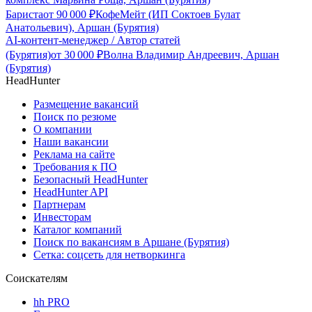
Бариста
от
90 000
₽
КофеМейт (ИП Соктоев Булат
Анатольевич), Аршан (Бурятия)
AI-контент-менеджер / Автор статей
(Бурятия)
от
30 000
₽
Волна Владимир Андреевич, Аршан
(Бурятия)
HeadHunter
Размещение вакансий
Поиск по резюме
О компании
Наши вакансии
Реклама на сайте
Требования к ПО
Безопасный HeadHunter
HeadHunter API
Партнерам
Инвесторам
Каталог компаний
Поиск по вакансиям в Аршане (Бурятия)
Сетка: соцсеть для нетворкинга
Соискателям
hh PRO