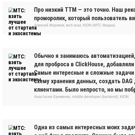
Про низкий TTM — это точно. Наш реко
проморолик, который пользователь ви
Алексей Жиряков, tech lead, KION (МТС Медиа)
Обычно я занимаюсь автоматизацией,
для проброса в ClickHouse, добавляли
Самые интересные и сложные задачи 
схему хранения данных, создать DAG 
клиентами. Было непросто, но мы поб
Анастасия Еременко, middle developer (backend), KION
Одна из самых интересных моих задач