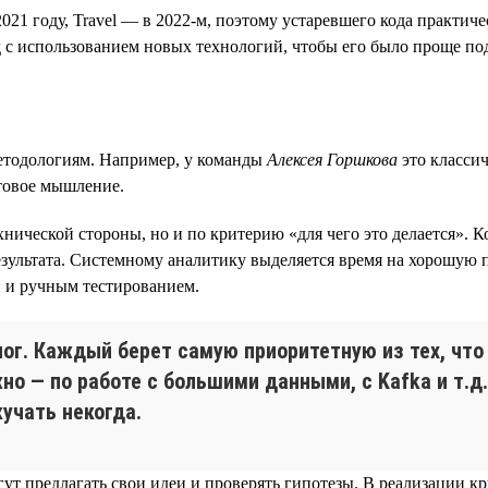
21 году, Travel — в 2022-м, поэтому устаревшего кода практичес
 с использованием новых технологий, чтобы его было проще по
етодологиям. Например, у команды
Алексея Горшкова
это классич
товое мышление.
нической стороны, но и по критерию «для чего это делается». К
езультата. Системному аналитику выделяется время на хорошую 
и и ручным тестированием.
ог. Каждый берет самую приоритетную из тех, чт
но — по работе с большими данными, с Kafka и т.д
кучать некогда.
ут предлагать свои идеи и проверять гипотезы. В реализации к