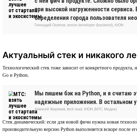
с ней фич в продукте. Сложно было о
при высокой нагруженности сервиса. 
определения города пользователя не
Геннадий Осипов, senior developer (backend), KION
Актуальный стек и никакого ле
Технологический стек тоже зависит от конкретного продукта, н
Go и Python.
Мы пишем бэк на Python, и я считаю 
надежные приложения. В остальном у н
Алексей Жиряков, tech lead, KION (МТС Медиа)
Стек динамический: если для новой фичи нужна новая технолог
производительную версию Python выполняется вскоре после ег