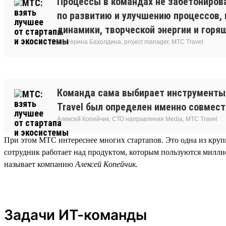
Процессы в командах не забетонирова
по развитию и улучшению процессов,
динамики, творческой энергии и горящ
Екатерина Бахолдина, project manager, МТС Travel
Команда сама выбирает инструменты 
Travel был определен именно совмес
Алексей Копейчик, СТО направления Media, МТС Travel
При этом МТС интереснее многих стартапов. Это одна из круп
сотрудник работает над продуктом, которым пользуются милли
называет компанию
Алексей Копейчик.
Задачи ИТ-команды