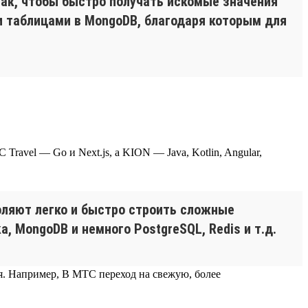
так, чтобы быстро получать искомые значения
и таблицами в MongoDB, благодаря которым для
ravel — Go и Next.js, а KION — Java, Kotlin, Angular,
оляют легко и быстро строить сложные
, MongoDB и немного PostgreSQL, Redis и т.д.
ся. Например, В МТС переход на свежую, более