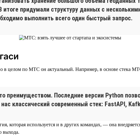
рганизовать хранение большого объема геоданных 
В итоге придумали структуру данных с нескольким
обходимо выполнить всего один быстрый запрос.
гаси
о в целом по МТС он актуальный. Например, в основе стека МТС T
это преимуществом. Последние версии Python позв
ас классический современный стек: FastAPI, Kafka
ия, которая используется и в других командах, — она внедряет
о выхода.