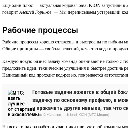
Еще один плюс — актуальная кодовая база. KION запустили в 20
говорит
Алексей Горшков
. — Мы переписываем устаревший код
Рабочие процессы
Рабочие процессы хорошо отлажены и выстроены по гибким м
Общие принципы — свобода решений, качество кода и продук
Каждую новую бизнес-задачу команда оценивает не только с тех
предложить идеи, технические улучшения и быстрее достичь р
Написанный код проходит код-ревью, покрывается автотестам
Готовые задачи ложатся в общий бэкл
задачку по основному профилю, а мож
и прокачать другие навыки, так что с
Алексей Жиряков, tech lead, KION (МТС Медиа)
На всех этапах разработки участники продуктовой команды мог