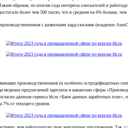
аким образом, по итогам года интересы соискателей и работода
стигало более чем 500 тысяч, что в среднем на 6% больше, чем в
а производственников с развитыми хард-скилами (владение Aut
нимающие производственников (и особенно остродефицитных спец
ода медиана предлагаемой зарплаты в вакансиях сферы «Производс
 согласно данным сервиса hh.ru «Банк данных заработных плат»
а 7% от текущего уровня.
тивно, чем работодатели свои зарплатные предложения. Так, с 