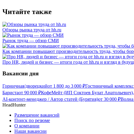
Читайте также
Обзоры рынка труда от hh.ru
Рынок труда — обзор СМИ
Как компании повышают производительность труда, чтобы бор
Про HR, людей и бизнес — итоги года от hh.ru и взгляд в буду
Вакансии дня
Горничная/дворецкий
от
1 800
до
3 000
₽
Гостиничный комплекс
Бариста
от
90 000
₽
КофеМейт (ИП Соктоев Булат Анатольевич),
AI-контент-менеджер / Автор статей (Бурятия)
от
30 000
₽
Волна
HeadHunter
Размещение вакансий
Поиск по резюме
О компании
Наши вакансии