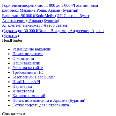
Горничная/дворецкий
от
1 800
до
3 000
₽
Гостиничный
комплекс Марьина Роща, Аршан (Бурятия)
Бариста
от
90 000
₽
КофеМейт (ИП Соктоев Булат
Анатольевич), Аршан (Бурятия)
AI-контент-менеджер / Автор статей
(Бурятия)
от
30 000
₽
Волна Владимир Андреевич, Аршан
(Бурятия)
HeadHunter
Размещение вакансий
Поиск по резюме
О компании
Наши вакансии
Реклама на сайте
Требования к ПО
Безопасный HeadHunter
HeadHunter API
Партнерам
Инвесторам
Каталог компаний
Поиск по вакансиям в Аршане (Бурятия)
Сетка: соцсеть для нетворкинга
Соискателям