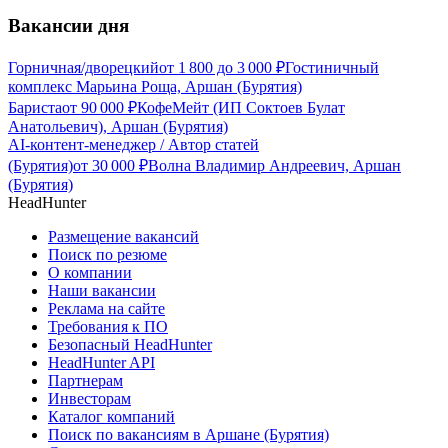
Вакансии дня
Горничная/дворецкий
от
1 800
до
3 000
₽
Гостиничный
комплекс Марьина Роща, Аршан (Бурятия)
Бариста
от
90 000
₽
КофеМейт (ИП Соктоев Булат
Анатольевич), Аршан (Бурятия)
AI-контент-менеджер / Автор статей
(Бурятия)
от
30 000
₽
Волна Владимир Андреевич, Аршан
(Бурятия)
HeadHunter
Размещение вакансий
Поиск по резюме
О компании
Наши вакансии
Реклама на сайте
Требования к ПО
Безопасный HeadHunter
HeadHunter API
Партнерам
Инвесторам
Каталог компаний
Поиск по вакансиям в Аршане (Бурятия)