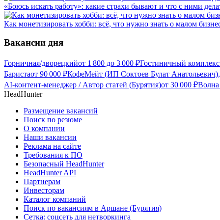
«Боюсь искать работу»: какие страхи бывают и что с ними дела
Как монетизировать хобби: всё, что нужно знать о малом бизне
Вакансии дня
Горничная/дворецкий
от
1 800
до
3 000
₽
Гостиничный комплекс
Бариста
от
90 000
₽
КофеМейт (ИП Соктоев Булат Анатольевич),
AI-контент-менеджер / Автор статей (Бурятия)
от
30 000
₽
Волна
HeadHunter
Размещение вакансий
Поиск по резюме
О компании
Наши вакансии
Реклама на сайте
Требования к ПО
Безопасный HeadHunter
HeadHunter API
Партнерам
Инвесторам
Каталог компаний
Поиск по вакансиям в Аршане (Бурятия)
Сетка: соцсеть для нетворкинга