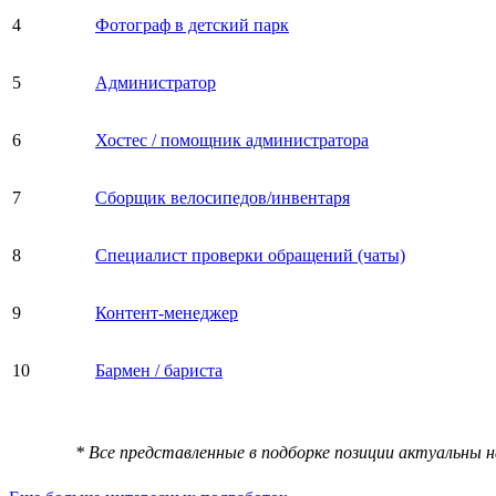
4
Фотограф в детский парк
5
Администратор
6
Хостес / помощник администратора
7
Сборщик велосипедов/инвентаря
8
Специалист проверки обращений (чаты)
9
Контент-менеджер
10
Бармен / бариста
* Все представленные в подборке позиции актуальны 