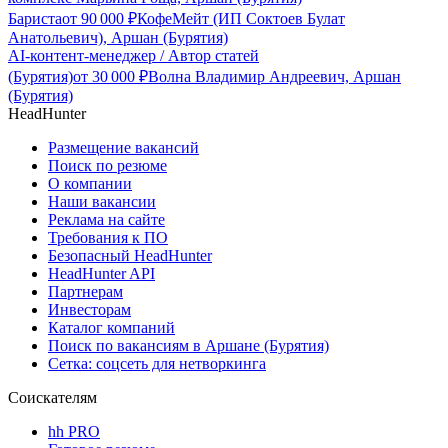
Бариста
от
90 000
₽
КофеМейт (ИП Соктоев Булат
Анатольевич), Аршан (Бурятия)
AI-контент-менеджер / Автор статей
(Бурятия)
от
30 000
₽
Волна Владимир Андреевич, Аршан
(Бурятия)
HeadHunter
Размещение вакансий
Поиск по резюме
О компании
Наши вакансии
Реклама на сайте
Требования к ПО
Безопасный HeadHunter
HeadHunter API
Партнерам
Инвесторам
Каталог компаний
Поиск по вакансиям в Аршане (Бурятия)
Сетка: соцсеть для нетворкинга
Соискателям
hh PRO