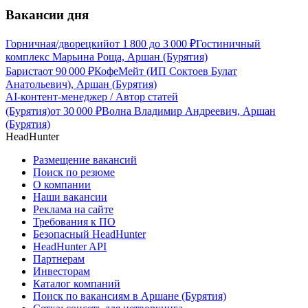
Вакансии дня
Горничная/дворецкий
от
1 800
до
3 000
₽
Гостиничный
комплекс Марьина Роща, Аршан (Бурятия)
Бариста
от
90 000
₽
КофеМейт (ИП Соктоев Булат
Анатольевич), Аршан (Бурятия)
AI-контент-менеджер / Автор статей
(Бурятия)
от
30 000
₽
Волна Владимир Андреевич, Аршан
(Бурятия)
HeadHunter
Размещение вакансий
Поиск по резюме
О компании
Наши вакансии
Реклама на сайте
Требования к ПО
Безопасный HeadHunter
HeadHunter API
Партнерам
Инвесторам
Каталог компаний
Поиск по вакансиям в Аршане (Бурятия)