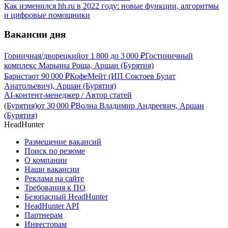
Как изменился hh.ru в 2022 году: новые функции, алгоритмы
и цифровые помощники
Вакансии дня
Горничная/дворецкий
от
1 800
до
3 000
₽
Гостиничный
комплекс Марьина Роща, Аршан (Бурятия)
Бариста
от
90 000
₽
КофеМейт (ИП Соктоев Булат
Анатольевич), Аршан (Бурятия)
AI-контент-менеджер / Автор статей
(Бурятия)
от
30 000
₽
Волна Владимир Андреевич, Аршан
(Бурятия)
HeadHunter
Размещение вакансий
Поиск по резюме
О компании
Наши вакансии
Реклама на сайте
Требования к ПО
Безопасный HeadHunter
HeadHunter API
Партнерам
Инвесторам