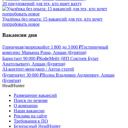
20 предложений для тех, кто ищет вахту
Удалёнка без опыта: 15 вакансий для тех, кто хочет
попробовать новое
Вакансии дня
Горничная/дворецкий
от
1 800
до
3 000
₽
Гостиничный
комплекс Марьина Роща, Аршан (Бурятия)
Бариста
от
90 000
₽
КофеМейт (ИП Соктоев Булат
Анатольевич), Аршан (Бурятия)
AI-контент-менеджер / Автор статей
(Бурятия)
от
30 000
₽
Волна Владимир Андреевич, Аршан
(Бурятия)
HeadHunter
Размещение вакансий
Поиск по резюме
О компании
Наши вакансии
Реклама на сайте
Требования к ПО
Безопасный HeadHunter