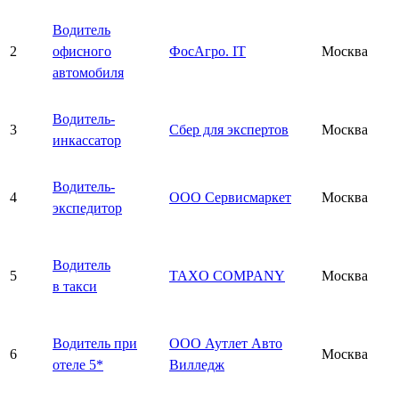
Водитель
2
офисного
ФосАгро. IT
Москва
автомобиля
Водитель-
3
Сбер для экспертов
Москва
инкассатор
Водитель-
4
ООО Сервисмаркет
Москва
экспедитор
Водитель
5
TAXO COMPANY
Москва
в такси
Водитель при
ООО Аутлет Авто
6
Москва
отеле 5*
Вилледж