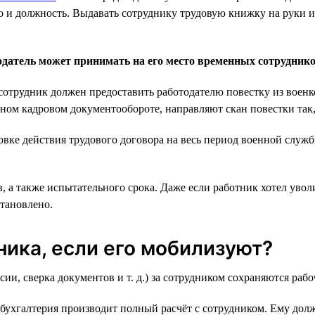
о и должность. Выдавать сотруднику трудовую книжку на руки и 
датель может принимать на его место временных сотрудник
а сотрудник должен предоставить работодателю повестку из вое
нном кадровом документообороте, направляют скан повестки так,
новке действия трудового договора на весь период военной слу
 а также испытательного срока. Даже если работник хотел увол
становлено.
ника, если его мобилизуют?
, сверка документов и т. д.) за сотрудником сохраняются рабоч
бухгалтерия производит полный расчёт с сотрудником. Ему долж