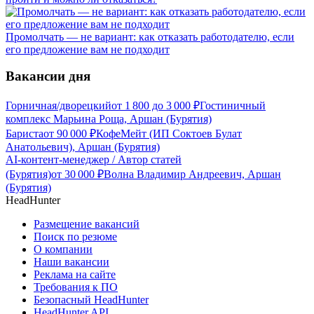
Промолчать — не вариант: как отказать работодателю, если
его предложение вам не подходит
Вакансии дня
Горничная/дворецкий
от
1 800
до
3 000
₽
Гостиничный
комплекс Марьина Роща, Аршан (Бурятия)
Бариста
от
90 000
₽
КофеМейт (ИП Соктоев Булат
Анатольевич), Аршан (Бурятия)
AI-контент-менеджер / Автор статей
(Бурятия)
от
30 000
₽
Волна Владимир Андреевич, Аршан
(Бурятия)
HeadHunter
Размещение вакансий
Поиск по резюме
О компании
Наши вакансии
Реклама на сайте
Требования к ПО
Безопасный HeadHunter
HeadHunter API